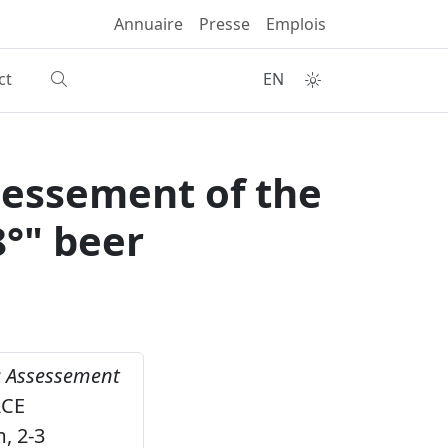
Annuaire
Presse
Emplois
ct
EN
ssessement of the
8°" beer
 : Assessement
ACE
, 2-3