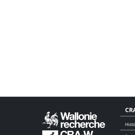
CR
Hist