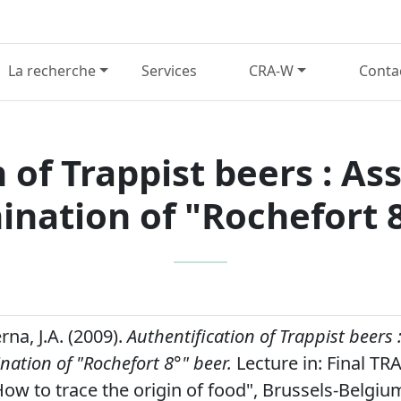
La recherche
Services
CRA-W
Conta
 of Trappist beers : A
ination of "Rochefort 
na, J.A. (2009).
Authentification of Trappist beers
ination of "Rochefort 8°" beer.
Lecture in: Final TR
ow to trace the origin of food", Brussels-Belgium