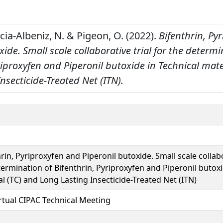
cia-Albeniz, N. & Pigeon, O. (2022).
Bifenthrin, Py
xide. Small scale collaborative trial for the determi
riproxyfen and Piperonil butoxide in Technical mate
nsecticide-Treated Net (ITN).
rin, Pyriproxyfen and Piperonil butoxide. Small scale collabo
ermination of Bifenthrin, Pyriproxyfen and Piperonil butoxi
l (TC) and Long Lasting Insecticide-Treated Net (ITN)
irtual CIPAC Technical Meeting