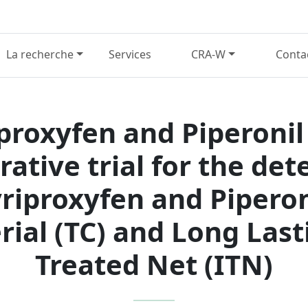
La recherche
Services
CRA-W
Conta
iproxyfen and Piperonil
rative trial for the de
yriproxyfen and Piperon
ial (TC) and Long Last
Treated Net (ITN)