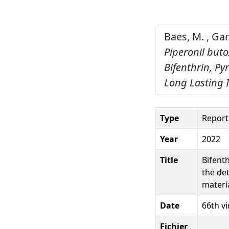
Baes, M. , Gar
Piperonil buto
Bifenthrin, Py
Long Lasting I
Type
Report
Year
2022
Title
Bifenth
the det
materia
Date
66th v
Fichier