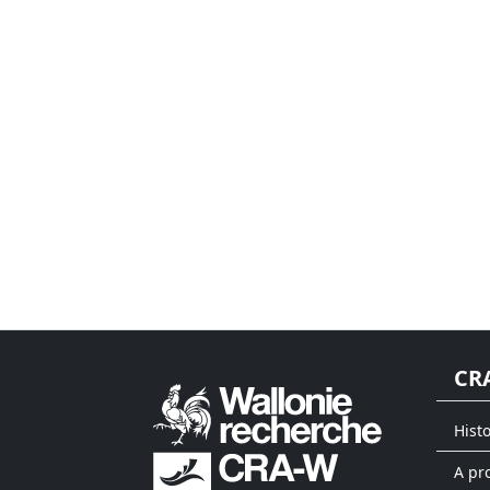
CR
Hist
A pr