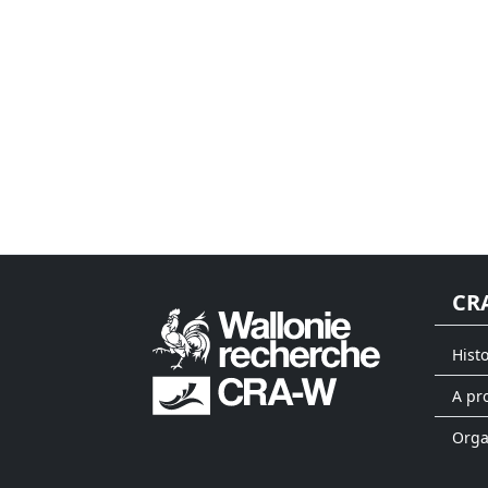
CR
Hist
A pr
Org