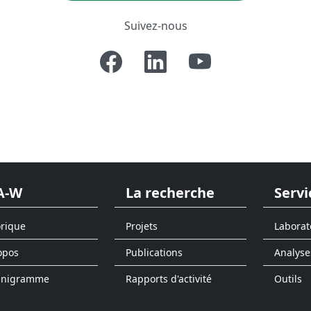
Suivez-nous
A-W
La recherche
Servi
orique
Projets
Laborat
opos
Publications
Analyse
anigramme
Rapports d'activité
Outils