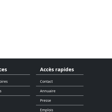
ces
Accès rapides
oires
Contact
s
Annuaire
Presse
Emplois