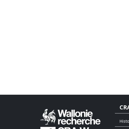
CR
Hist