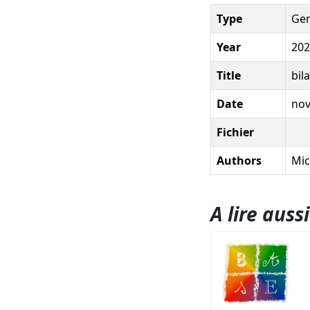
Type
Gen
Year
202
Title
bil
Date
no
Fichier
Authors
Mic
A lire aussi