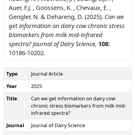
Auer, F.J. , Goossens, K. , Chevaux, E. ,
Gengler, N. & Dehareng, D. (2025).
Can we
get information on dairy cow chronic stress
biomarkers from milk mid-infrared
spectra?
Journal of Dairy Science,
108:
10186-10202.
Type
Journal Article
Year
2025
Title
Can we get information on dairy cow
chronic stress biomarkers from milk mid-
infrared spectra?
Journal
Journal of Dairy Science