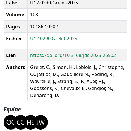
Label
U12-0290-Grelet-2025
Volume
108
Pages
10186-10202
Fichier
U12 0290 Grelet 2025
Lien
https://doi.org/10.3168/jds.2025-26502
Authors
Grelet, C., Simon, H., Leblois, J., Christophe,
O., Jattiot, M., Gaudillère N., Reding, R.,
Wavreille, J., Strang, E.J.P., Auer, F.J.,
Goossens, K., Chevaux, E., Gengler, N.,
Dehareng, D.
Equipe