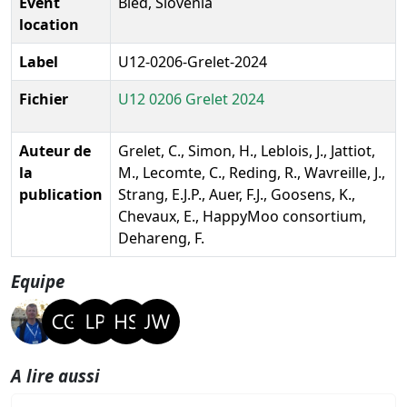
Event
Bled, Slovenia
location
Label
U12-0206-Grelet-2024
Fichier
U12 0206 Grelet 2024
Auteur de
Grelet, C., Simon, H., Leblois, J., Jattiot,
la
M., Lecomte, C., Reding, R., Wavreille, J.,
publication
Strang, E.J.P., Auer, F.J., Goosens, K.,
Chevaux, E., HappyMoo consortium,
Dehareng, F.
Equipe
A lire aussi