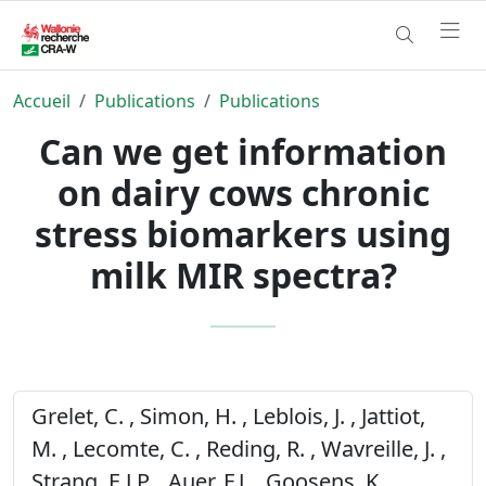
Accueil
Publications
Publications
Can we get information
on dairy cows chronic
stress biomarkers using
milk MIR spectra?
Grelet, C. , Simon, H. , Leblois, J. , Jattiot,
M. , Lecomte, C. , Reding, R. , Wavreille, J. ,
Strang, E.J.P. , Auer, F.J. , Goosens, K. ,