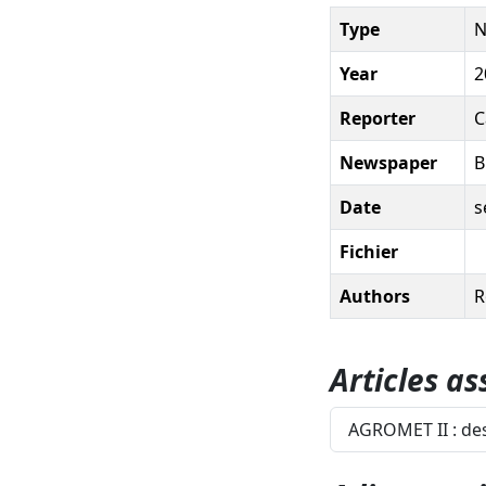
Type
N
Year
2
Reporter
C
Newspaper
B
Date
s
Fichier
Authors
R
Articles as
AGROMET II : des