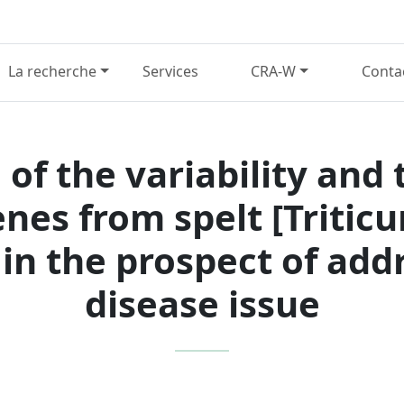
La recherche
Services
CRA-W
Conta
 of the variability and 
enes from spelt [Tritic
.] in the prospect of add
disease issue