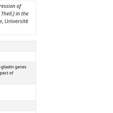
ression of
Thell.] in the
, Université
a-gliadin genes
spect of