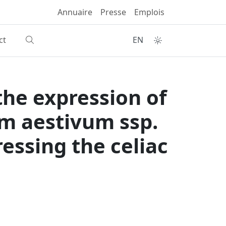
Annuaire
Presse
Emplois
ct
EN
the expression of
um aestivum ssp.
ressing the celiac