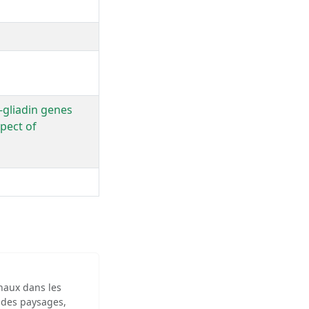
a-gliadin genes
spect of
inaux dans les
 des paysages,