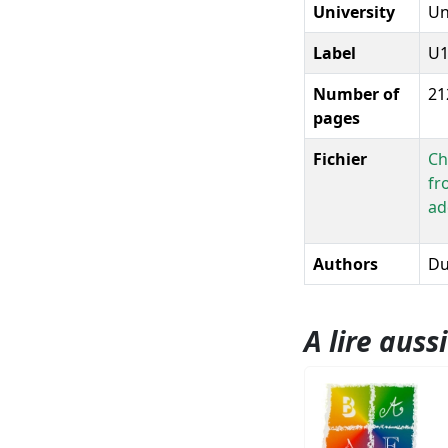
University
Un
Label
U
Number of
21
pages
Fichier
Ch
fr
ad
Authors
Du
A lire aussi