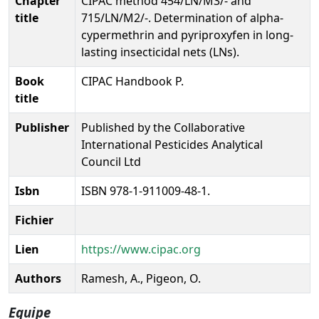
Chapter
CIPAC method 454/LN/M3/- and
title
715/LN/M2/-. Determination of alpha-
cypermethrin and pyriproxyfen in long-
lasting insecticidal nets (LNs).
Book
CIPAC Handbook P.
title
Publisher
Published by the Collaborative
International Pesticides Analytical
Council Ltd
Isbn
ISBN 978-1-911009-48-1.
Fichier
Lien
https://www.cipac.org
Authors
Ramesh, A., Pigeon, O.
Equipe