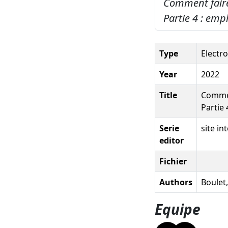
Comment faire
Partie 4 : emp
Type
Electr
Year
2022
Title
Commen
Partie 
Serie
site i
editor
Fichier
Authors
Boulet,
Equipe