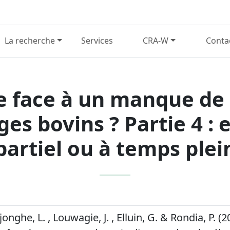
La recherche
Services
CRA-W
Conta
 face à un manque de
ges bovins ? Partie 4 :
partiel ou à temps plei
jonghe, L. , Louwagie, J. , Elluin, G. & Rondia, P. (2