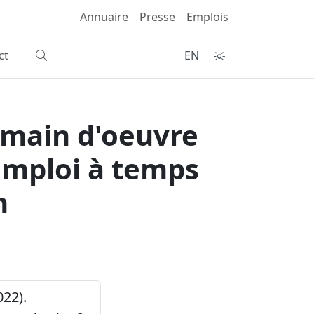
Annuaire
Presse
Emplois
ct
EN
 main d'oeuvre
 emploi à temps
n
022).