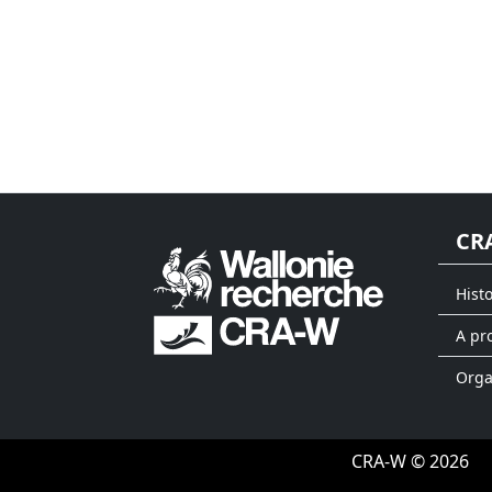
CR
Hist
A pr
Org
CRA-W © 2026