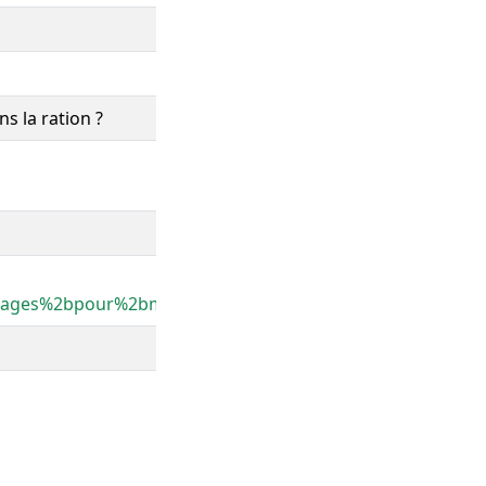
s la ration ?
ages%2bpour%2bmieux%2bles%2bvaloriser%2bdans%2bla