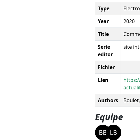
Type
Electr
Year
2020
Title
Commen
Serie
site i
editor
Fichier
Lien
https:
actua
Authors
Boulet,
Equipe