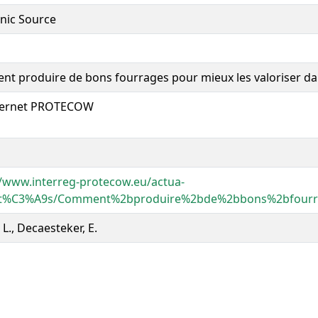
onic Source
t produire de bons fourrages pour mieux les valoriser dan
nternet PROTECOW
//www.interreg-protecow.eu/actua-
lit%C3%A9s/Comment%2bproduire%2bde%2bbons%2bfourr
 L., Decaesteker, E.