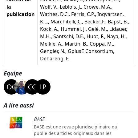
la
Wolf, V., Leblois, J., Crowe, M.A.,
publication
Wathes, D.C., Ferris, C.P., Ingvartsen,
K.L., Marchitelli, C., Becker, F., Bapst, B.,
Köck, A., Hummel, J., Gelé, M., Lidauer,
M.H., Santschi, D.E., Huot, F., Naya, H.,
Meikle, A., Martin, B., Coppa, M.,
Gengler, N., GplusE Consortium,
Dehareng, F.
Equipe
A lire aussi
BASE
BASE est une revue pluridisciplinaire qui
publie des articles originaux dans les