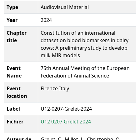
Type
Audiovisual Material
Year
2024
Chapter
Constitution of an international
title
dataset on blood biomarkers in dairy
cows: A preliminary study to develop
milk MIR models
Event
75th Annual Meeting of the European
Name
Federation of Animal Science
Event
Firenze Italy
location
Label
U12-0207-Grelet-2024
Fichier
U12 0207 Grelet 2024
Auteur de
Grelet, C., Millot, L., Christophe, O.,