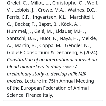
Grelet, C. , Millot, L. , Christophe, O. , Wolf,
V. , Leblois, J. , Crowe, M.A. , Wathes, D.C. ,
Ferris, C.P. , Ingvartsen, K.L. , Marchitelli,
C. , Becker, F. , Bapst, B. , Köck, A. ,
Hummel, J. , Gelé, M. , Lidauer, M.H. ,
Santschi, D.E. , Huot, F. , Naya, H. , Meikle,
A. , Martin, B. , Coppa, M. , Gengler, N. ,
GplusE Consortium & Dehareng, F. (2024).
Constitution of an international dataset on
blood biomarkers in dairy cows: A
preliminary study to develop milk MIR
models.
Lecture in: 75th Annual Meeting
of the European Federation of Animal
Science, Firenze Italy,