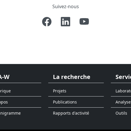
Suivez-nous
A-W
La recherche
Servi
orique
Projets
Laborat
opos
Publications
Analyse
anigramme
Rapports d'activité
Outils