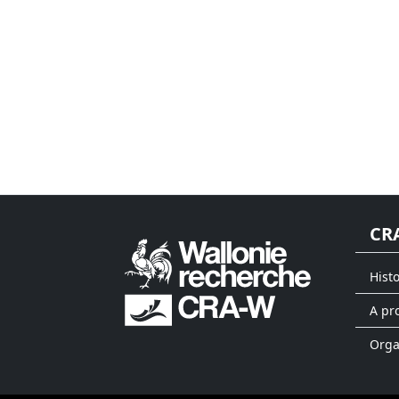
CR
Hist
A pr
Org