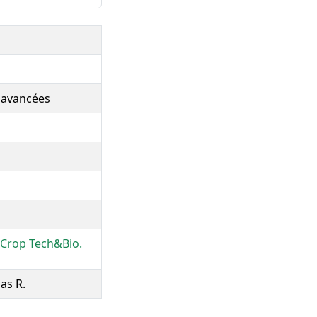
 avancées
oCrop Tech&Bio.
ias R.