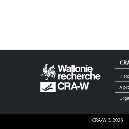
CR
Hist
A pr
Org
CRA-W © 2026