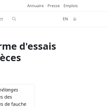
Annuaire
Presse
Emplois
ct
EN
rme d'essais
pèces
 mélanges
es des
es de fauche