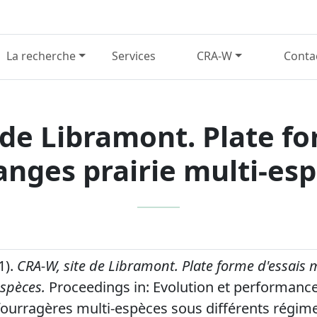
La recherche
Services
CRA-W
Conta
 de Libramont. Plate fo
nges prairie multi-es
1).
CRA-W, site de Libramont. Plate forme d'essais
espèces.
Proceedings in: Evolution et performanc
fourragères multi-espèces sous différents régim