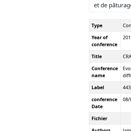
et de pâturag
Type
Con
Year of
201
conference
Title
CRA
Conference
Evo
name
dif
Label
443
conference
08/
Date
Fichier
Authors
Jam