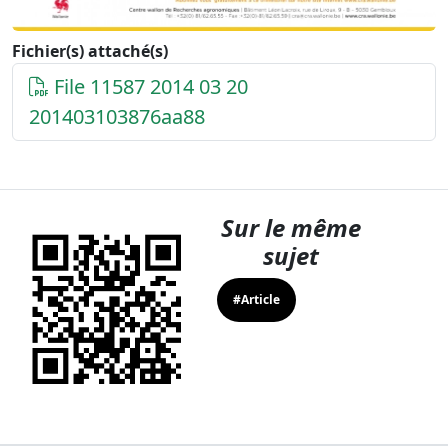
Fichier(s) attaché(s)
File 11587 2014 03 20
201403103876aa88
Sur le même
sujet
#Article