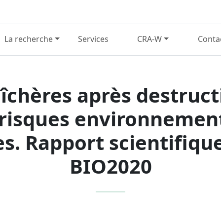
La recherche
Services
CRA-W
Conta
îchères après destructi
risques environnement
. Rapport scientifiqu
BIO2020