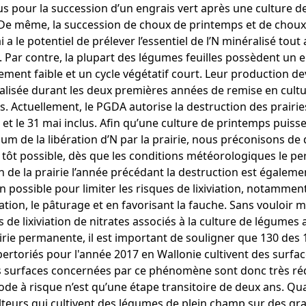
s pour la succession d’un engrais vert après une culture
 De même, la succession de choux de printemps et de choux
i a le potentiel de prélever l’essentiel de l’N minéralisé tout
. Par contre, la plupart des légumes feuilles possèdent un
vement faible et un cycle végétatif court. Leur production de
alisée durant les deux premières années de remise en cult
es. Actuellement, le PGDA autorise la destruction des prairie
r et le 31 mai inclus. Afin qu’une culture de printemps puiss
m de la libération d’N par la prairie, nous préconisons de d
s tôt possible, dès que les conditions météorologiques le pe
n de la prairie l’année précédant la destruction est égaleme
on possible pour limiter les risques de lixiviation, notammen
isation, le pâturage et en favorisant la fauche. Sans vouloir m
s de lixiviation de nitrates associés à la culture de légumes
irie permanente, il est important de souligner que 130 des
pertoriés pour l'année 2017 en Wallonie cultivent des surfac
s surfaces concernées par ce phénomène sont donc très réd
iode à risque n’est qu’une étape transitoire de deux ans. Qu
lteurs qui cultivent des légumes de plein champ sur des gra