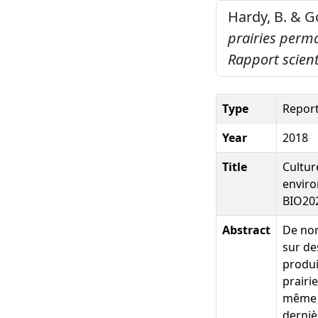
Hardy, B. & G
prairies perm
Rapport scien
Type
Repor
Year
2018
Title
Cultur
enviro
BIO20
Abstract
De nom
sur de
produi
prairi
même e
derniè