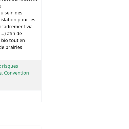
e
au sein des
islation pour les
encadrement via
…) afin de
bio tout en
de prairies
: risques
e, Convention