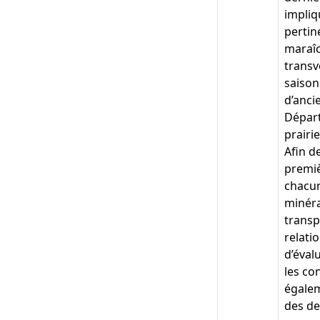
impliqu
pertin
maraîc
transv
saison
d’anci
Départ
prairi
Afin d
premiè
chacun
minéra
transp
relatio
d’éval
les co
égalem
des de