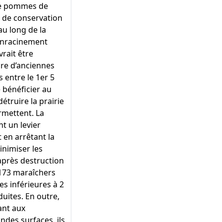
 de pommes de
 de conservation
 au long de la
 enracinement
vrait être
ure d’anciennes
s entre le 1er 5
e bénéficier au
étruire la prairie
rmettent. La
nt un levier
t en arrêtant la
inimiser les
 après destruction
 173 maraîchers
es inférieures à 2
uites. En outre,
ant aux
ndes surfaces, ils