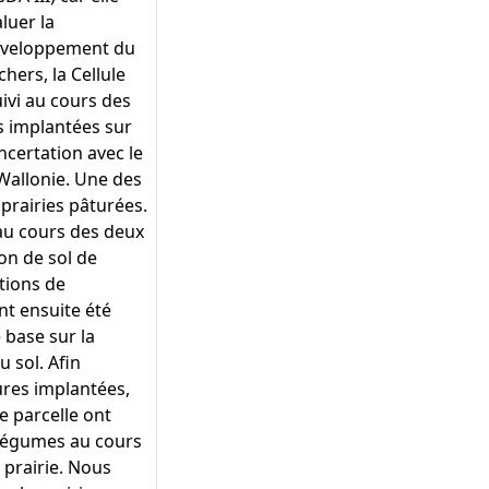
aluer la
développement du
ers, la Cellule
ivi au cours des
s implantées sur
certation avec le
Wallonie. Une des
 prairies pâturées.
 au cours des deux
on de sol de
tions de
nt ensuite été
 base sur la
u sol. Afin
tures implantées,
e parcelle ont
 légumes au cours
 prairie. Nous