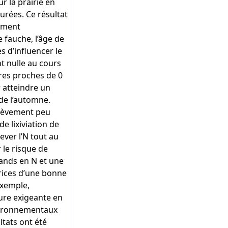
r la prairie en
urées. Ce résultat
lement
e fauche, l’âge de
s d’influencer le
t nulle au cours
res proches de 0
 atteindre un
de l’automne.
rélèvement peu
de lixiviation de
ever l’N tout au
 le risque de
mands en N et une
trices d’une bonne
exemple,
ture exigeante en
nvironnementaux
ltats ont été