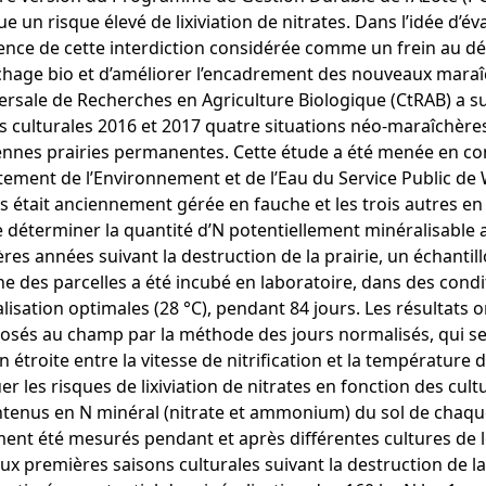
e un risque élevé de lixiviation de nitrates. Dans l’idée d’év
ence de cette interdiction considérée comme un frein au 
hage bio et d’améliorer l’encadrement des nouveaux maraîch
ersale de Recherches en Agriculture Biologique (CtRAB) a su
s culturales 2016 et 2017 quatre situations néo-maraîchère
ennes prairies permanentes. Cette étude a été menée en con
ement de l’Environnement et de l’Eau du Service Public de 
es était anciennement gérée en fauche et les trois autres en
e déterminer la quantité d’N potentiellement minéralisable
res années suivant la destruction de la prairie, un échantill
e des parcelles a été incubé en laboratoire, dans des condi
lisation optimales (28 °C), pendant 84 jours. Les résultats o
osés au champ par la méthode des jours normalisés, qui se
n étroite entre la vitesse de nitrification et la température d
uer les risques de lixiviation de nitrates en fonction des cul
ntenus en N minéral (nitrate et ammonium) du sol de chaqu
ent été mesurés pendant et après différentes cultures de
ux premières saisons culturales suivant la destruction de la