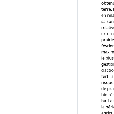
obtenu
terre.
en rela
saison
relati
extern
prairi
févrie
maximu
le plu
gestio
d’acti
fertil
risque
de pra
bio ré
ha. Le
la pér
agricu