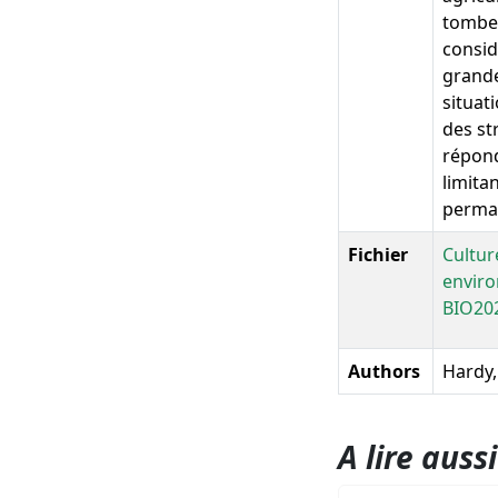
tomben
consid
grande
situat
des st
répond
limita
perma
Fichier
Cultur
enviro
BIO20
Authors
Hardy,
A lire aussi