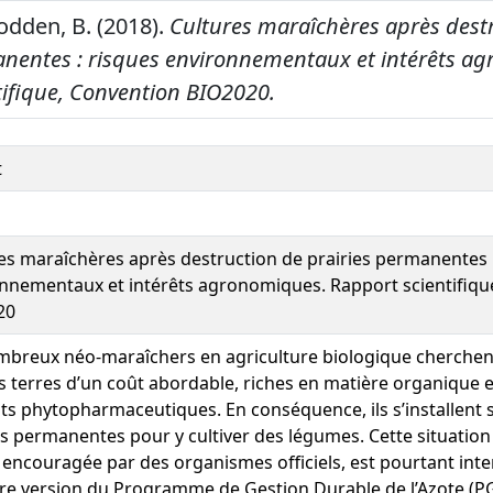
odden, B. (2018).
Cultures maraîchères après dest
anentes : risques environnementaux et intérêts a
tifique, Convention BIO2020.
t
es maraîchères après destruction de prairies permanentes 
nnementaux et intérêts agronomiques. Rapport scientifiqu
20
breux néo-maraîchers en agriculture biologique cherchent
s terres d’un coût abordable, riches en matière organique 
ts phytopharmaceutiques. En conséquence, ils s’installent 
es permanentes pour y cultiver des légumes. Cette situation 
ncouragée par des organismes officiels, est pourtant inter
re version du Programme de Gestion Durable de l’Azote (PGD