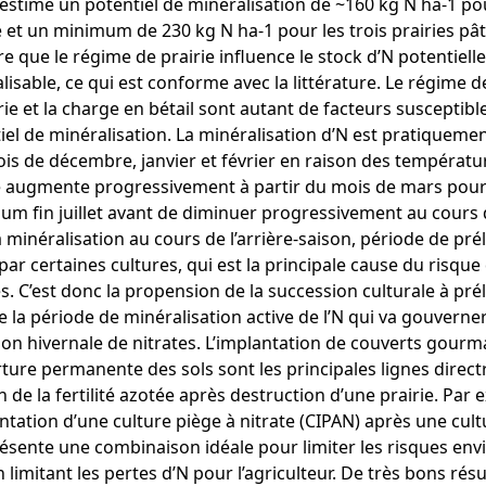
estimé un potentiel de minéralisation de ~160 kg N ha-1 pou
 et un minimum de 230 kg N ha-1 pour les trois prairies pât
e que le régime de prairie influence le stock d’N potentiel
lisable, ce qui est conforme avec la littérature. Le régime d
irie et la charge en bétail sont autant de facteurs susceptible
iel de minéralisation. La minéralisation d’N est pratiquemen
is de décembre, janvier et février en raison des températu
le augmente progressivement à partir du mois de mars pour
m fin juillet avant de diminuer progressivement au cours 
la minéralisation au cours de l’arrière-saison, période de p
par certaines cultures, qui est la principale cause du risque 
es. C’est donc la propension de la succession culturale à prél
e la période de minéralisation active de l’N qui va gouverner
ation hivernale de nitrates. L’implantation de couverts gour
ture permanente des sols sont les principales lignes direc
n de la fertilité azotée après destruction d’une prairie. Par 
antation d’une culture piège à nitrate (CIPAN) après une cul
ésente une combinaison idéale pour limiter les risques e
n limitant les pertes d’N pour l’agriculteur. De très bons résu