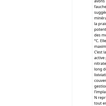
avons 
fauche
suggèr
minéra
la pra
potent
des mo
°C. El
maximu
C’est 
active 
nitrat
long d
lixivi
couver
gestio
l’impl
N repr
tout e