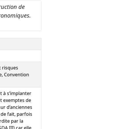
ruction de
gronomiques.
: risques
e, Convention
 à s’implanter
et exemptes de
sur d’anciennes
de fait, parfois
dite par la
A III) car elle