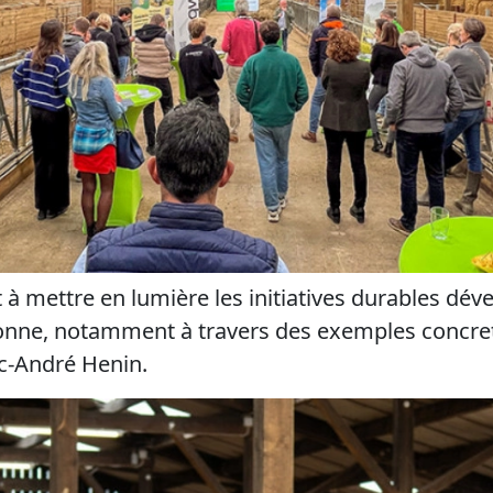
t à
mettre en lumière les initiatives durables dév
lonne
, notamment à travers des exemples concre
rc-André Henin.