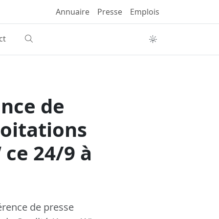
Annuaire
Presse
Emplois
ct
ence de
loitations
 ce 24/9 à
érence de presse