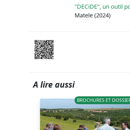
"DECiDE", un outil p
Matele (2024)
A lire aussi
NOUVELLES
BROCHURES ET DOSSIE