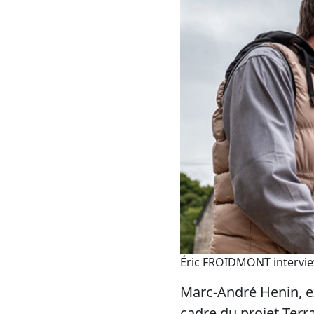
Éric FROIDMONT
intervi
Marc-André Henin
, 
cadre du projet
Terr