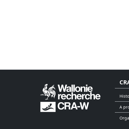
CR
Hist
A pr
Org