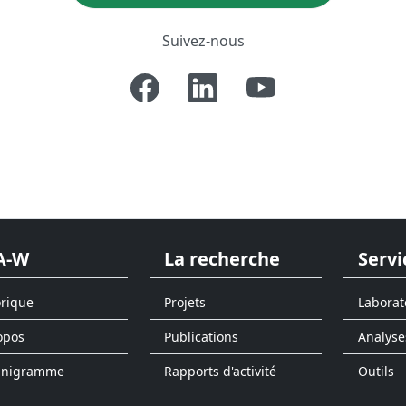
Suivez-nous
A-W
La recherche
Servi
orique
Projets
Laborat
opos
Publications
Analyse
anigramme
Rapports d'activité
Outils