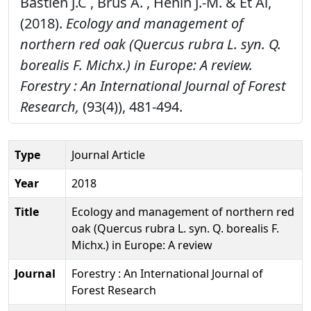
Bastien J.C , Brus A. , Henin J.-M. & Et Al,
(2018).
Ecology and management of
northern red oak (Quercus rubra L. syn. Q.
borealis F. Michx.) in Europe: A review.
Forestry : An International Journal of Forest
Research,
(93(4)), 481-494.
Type
Journal Article
Year
2018
Title
Ecology and management of northern red
oak (Quercus rubra L. syn. Q. borealis F.
Michx.) in Europe: A review
Journal
Forestry : An International Journal of
Forest Research