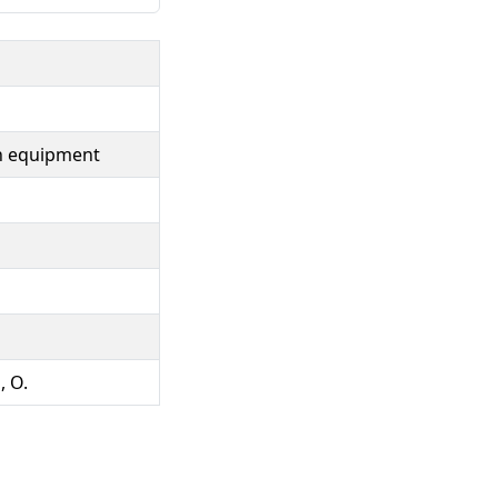
on equipment
, O.