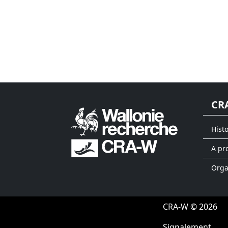
CR
Hist
A pr
Org
CRA-W © 2026
Signalement