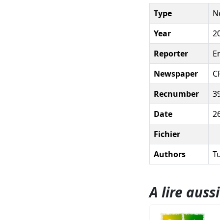
Type
N
Year
2
Reporter
En
Newspaper
C
Recnumber
3
Date
2
Fichier
Authors
Tu
A lire aussi