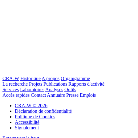
CRA-W
Historique
A propos
Organigramme
La recherche
Projets
Publications
Rapports d'activité
Services
Laboratoires
Analyses
Outils
Accès rapides
Contact
Annuaire
Presse
Emplois
CRA-W © 2026
Déclaration de confidentialité
Politique de Cookies
Accessibilité
Signalement