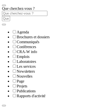
Que cherchez-vous ?
Agenda
Brochures et dossiers
Communiqués
Conférences
CRA-W info
Emplois
Laboratoires
Les services
Newsletters
Nouvelles
Page
Projets
Publications
Rapports d'activité