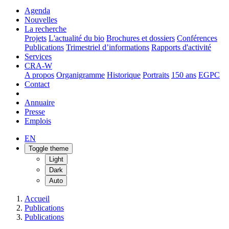
Agenda
Nouvelles
La recherche
Projets
L'actualité du bio
Brochures et dossiers
Conférences
Publications
Trimestriel d’informations
Rapports d'activité
Services
CRA-W
A propos
Organigramme
Historique
Portraits
150 ans
EGPC
Contact
Annuaire
Presse
Emplois
EN
Toggle theme
Light
Dark
Auto
Accueil
Publications
Publications