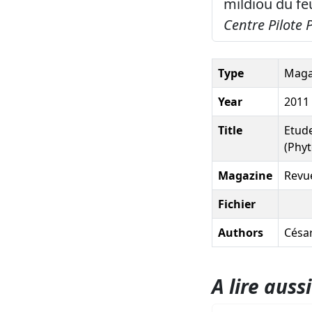
mildiou du fe
Centre Pilote
Type
Magaz
Year
2011
Title
Etude
(Phyt
Magazine
Revu
Fichier
Authors
César
A lire aussi