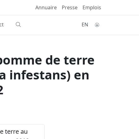
Annuaire
Presse
Emplois
ct
EN
a pomme de terre
a infestans) en
2
de terre au