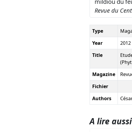
mildiou du fe
Revue du Cent
Type
Magaz
Year
2012
Title
Etude
(Phyt
Magazine
Revu
Fichier
Authors
César
A lire aussi