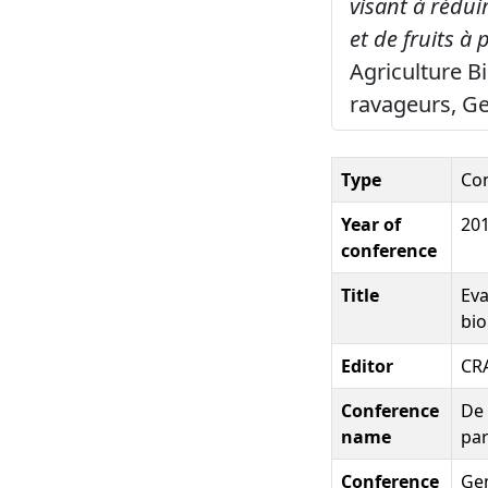
visant à rédu
et de fruits à 
Agriculture B
ravageurs, Ge
Type
Co
Year of
20
conference
Title
Eva
bio
Editor
CR
Conference
De 
name
par
Conference
Ge