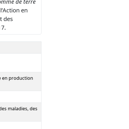
pomme de terre
l’Action en
t des
17.
re en production
 des maladies, des