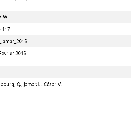
A-W
6-117
_Jamar_2015
Fevrier 2015
bourg, Q., Jamar, L., César, V.