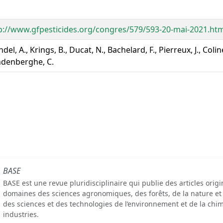
p://www.gfpesticides.org/congres/579/593-20-mai-2021.htm
del, A., Krings, B., Ducat, N., Bachelard, F., Pierreux, J., Coline
denberghe, C.
BASE
BASE est une revue pluridisciplinaire qui publie des articles orig
domaines des sciences agronomiques, des forêts, de la nature et
des sciences et des technologies de l’environnement et de la chim
industries.