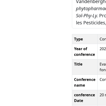
Vandenberghe
phytopharmace
Sol-Phy-Ly.
Pro
les Pesticides
Type
Con
Year of
202
conference
Title
Eva
fon
Conference
Con
name
conference
20 
Date