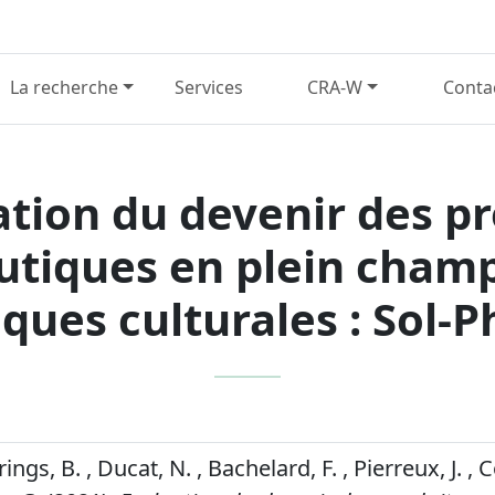
La recherche
Services
CRA-W
Conta
ation du devenir des pr
iques en plein champ
iques culturales : Sol-P
rings, B. , Ducat, N. , Bachelard, F. , Pierreux, J. , 