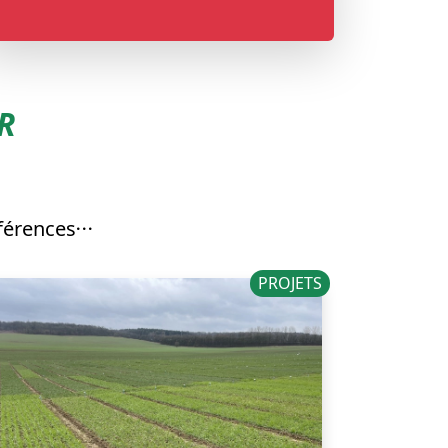
R
férences
PROJETS