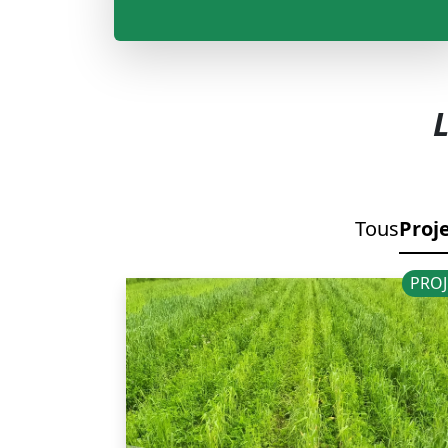
L
Tous
Proj
PROJ