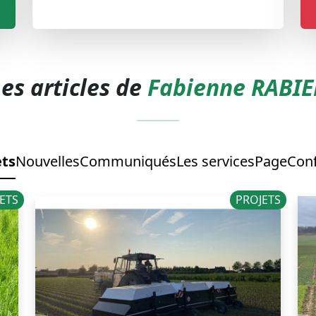
es articles de
Fabienne RABIE
ets
Nouvelles
Communiqués
Les services
Page
Con
ETS
PROJETS