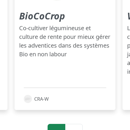
BioCoCrop
Co-cultiver légumineuse et
L
culture de rente pour mieux gérer
les adventices dans des systèmes
p
Bio en non labour
j
a
i
CRA-W