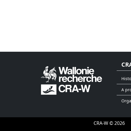
CR
Hist
A pr
Org
CRA-W © 2026