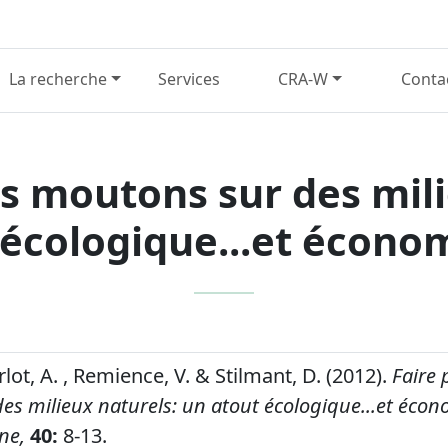
La recherche
Services
CRA-W
Conta
es moutons sur des mili
 écologique...et écono
urlot, A. , Remience, V. & Stilmant, D. (2012).
Faire 
es milieux naturels: un atout écologique...et éco
ne,
40:
8-13.