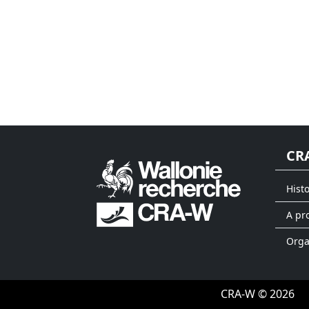
CR
Hist
A pr
Org
CRA-W © 2026