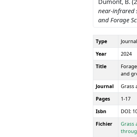
Dumont, B. (
near-infrared
and Forage Sc
Type
Journal
Year
2024
Title
Forage
and gr
Journal
Grass 
Pages
1-17
Isbn
DOI: 1
Fichier
Grass 
throug