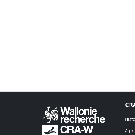
CR
Hist
A pr