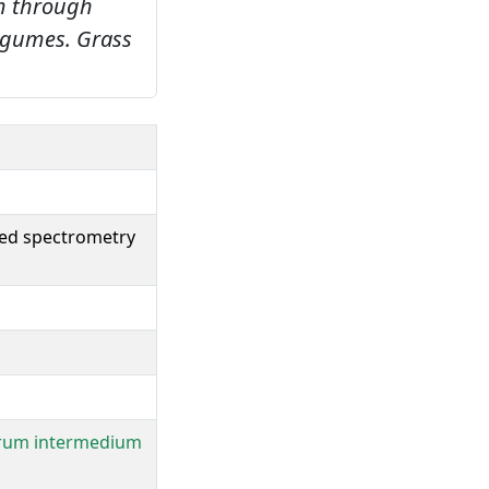
m through
legumes.
Grass
red spectrometry
pyrum intermedium