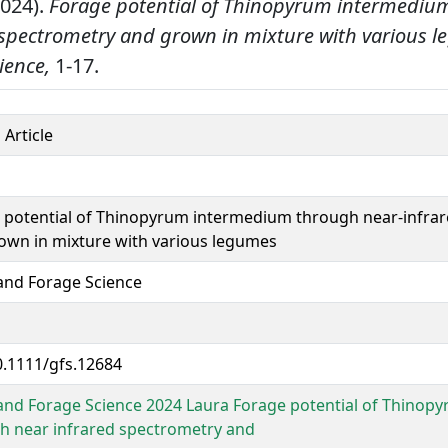
2024).
Forage potential of Thinopyrum intermediu
 spectrometry and grown in mixture with various 
ience,
1-17.
 Article
 potential of Thinopyrum intermedium through near-infra
own in mixture with various legumes
and Forage Science
0.1111/gfs.12684
and Forage Science 2024 Laura Forage potential of Thino
h near infrared spectrometry and