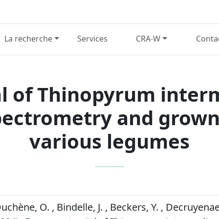
La recherche
Services
CRA-W
Conta
al of Thinopyrum inte
pectrometry and grown
various legumes
Duchène, O. , Bindelle, J. , Beckers, Y. , Decruyenae