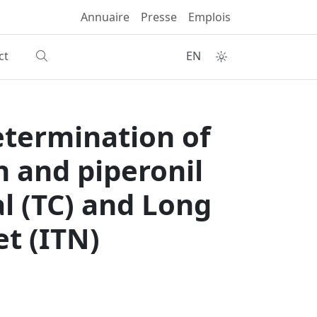
Annuaire
Presse
Emplois
ct
EN
determination of
n and piperonil
l (TC) and Long
et (ITN)