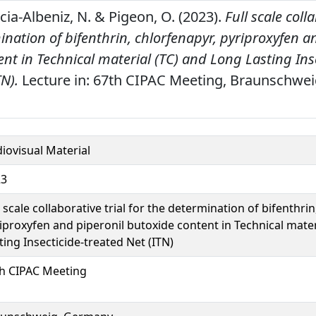
cia-Albeniz, N. & Pigeon, O. (2023).
Full scale colla
ination of bifenthrin, chlorfenapyr, pyriproxyfen a
nt in Technical material (TC) and Long Lasting Ins
TN).
Lecture in: 67th CIPAC Meeting, Braunschwe
iovisual Material
23
l scale collaborative trial for the determination of bifenthrin
iproxyfen and piperonil butoxide content in Technical mater
ting Insecticide-treated Net (ITN)
h CIPAC Meeting