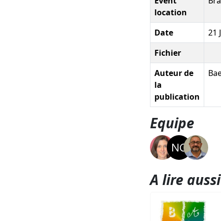
Event
Br
location
Date
21 
Fichier
Auteur de
Bae
la
publication
Equipe
A lire aussi