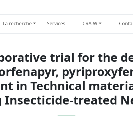
La recherche
Services
CRA-W
Conta
aborative trial for the 
lorfenapyr, pyriproxyfe
nt in Technical materia
 Insecticide-treated N