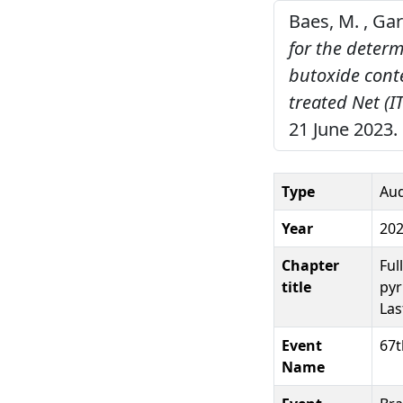
Baes, M. , Gar
for the determ
butoxide conte
treated Net (I
21 June 2023.
Type
Aud
Year
20
Chapter
Ful
title
pyr
Las
Event
67t
Name