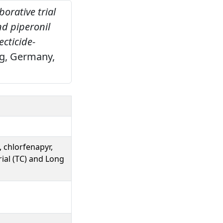
borative trial
nd piperonil
ecticide-
ig, Germany,
, chlorfenapyr,
ial (TC) and Long