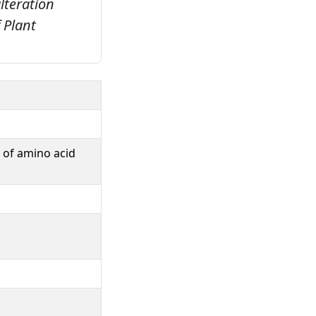
alteration
 Plant
n of amino acid