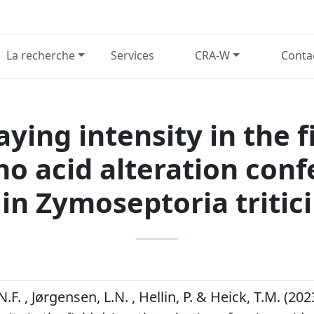
La recherche
Services
CRA-W
Conta
ying intensity in the f
no acid alteration conf
in Zymoseptoria tritici
.F. , Jørgensen, L.N. , Hellin, P. & Heick, T.M. (202