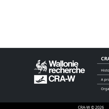
CR
Hist
A pr
Org
CRA-W © 2026