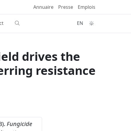
Annuaire
Presse
Emplois
ct
EN
ield drives the
erring resistance
3).
Fungicide