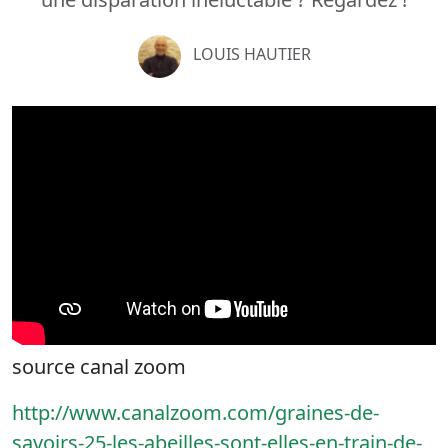
LOUIS HAUTIER
source canal zoom
http://www.canalzoom.com/graines-de-
savoirs-25-les-abeilles-sont-elles-en-train-de-