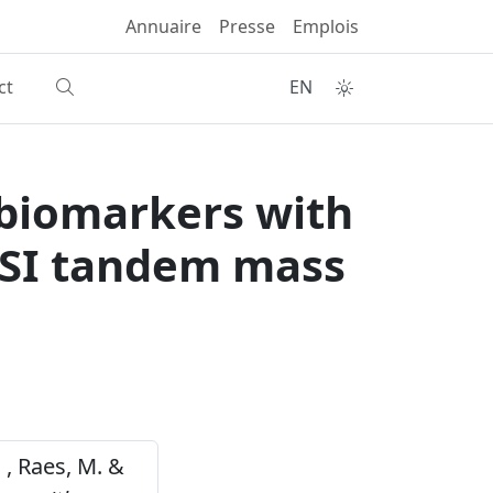
Annuaire
Presse
Emplois
ct
EN
d biomarkers with
ESI tandem mass
. , Raes, M. &