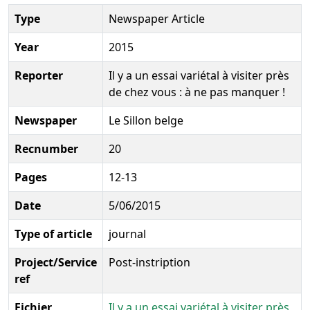
Type
Newspaper Article
Year
2015
Reporter
Il y a un essai variétal à visiter près
de chez vous : à ne pas manquer !
Newspaper
Le Sillon belge
Recnumber
20
Pages
12-13
Date
5/06/2015
Type of article
journal
Project/Service
Post-instription
ref
Fichier
Il y a un essai variétal à visiter près