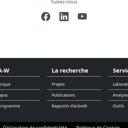
Suivez-nous
A-W
La recherche
Servi
orique
Projets
Laborat
opos
Publications
Analyse
anigramme
Rapports d'activité
Outils
Déclaration de confidentialité
Politique de Cookies