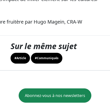
lture fruitère par Hugo Magein, CRA-W
Sur le même sujet
#Article
#Communiqués
Abonnez-vous à nos newsletters