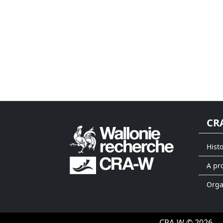
CR
Hist
A pr
Org
CRA-W © 2026