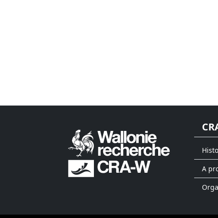
CR
Hist
A pr
Org