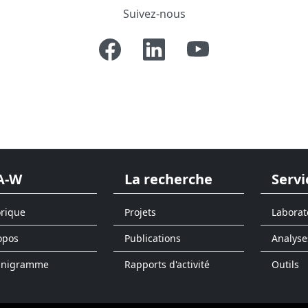
Suivez-nous
A-W
La recherche
Servi
orique
Projets
Laborat
opos
Publications
Analyse
anigramme
Rapports d'activité
Outils