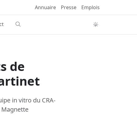
Annuaire
Presse
Emplois
ct
s de
artinet
uipe in vitro du CRA-
l Magnette