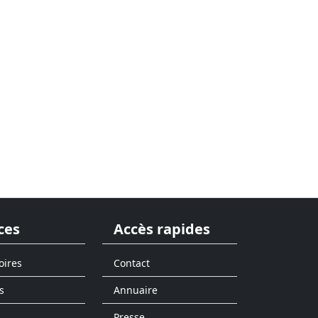
ces
Accès rapides
oires
Contact
s
Annuaire
Presse