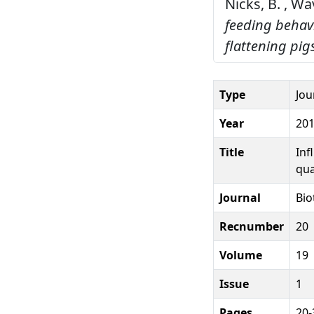
Nicks, B. , Wav
feeding behavi
flattening pig
Type
Jou
Year
20
Title
Inf
qua
Journal
Bio
Recnumber
20
Volume
19
Issue
1
Pages
20-