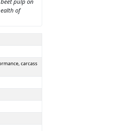
 beet pulp on
ealth of
formance, carcass