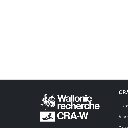
CR
Hist
A pr
Org