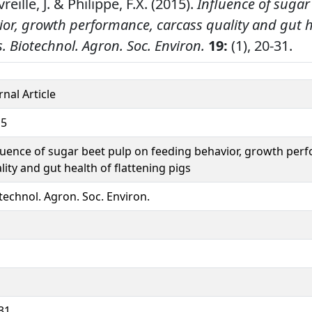
reille, J. & Philippe, F.X. (2015).
Influence of sugar
or, growth performance, carcass quality and gut h
s.
Biotechnol. Agron. Soc. Environ.
19:
(1), 20-31.
rnal Article
15
luence of sugar beet pulp on feeding behavior, growth per
lity and gut health of flattening pigs
technol. Agron. Soc. Environ.
31