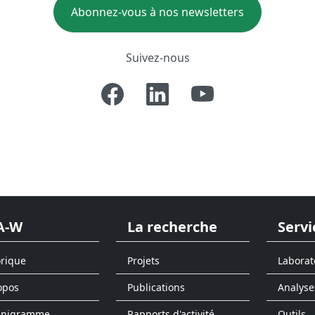
Abonnez-vous à nos newsletters
Suivez-nous
A-W
La recherche
Servi
orique
Projets
Laborat
opos
Publications
Analyse
anigramme
Rapports d'activité
Outils