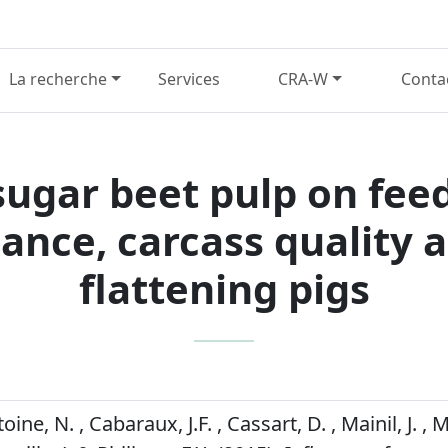
La recherche
Services
CRA-W
Conta
sugar beet pulp on fee
nce, carcass quality a
flattening pigs
toine, N. , Cabaraux, J.F. , Cassart, D. , Mainil, J. , 