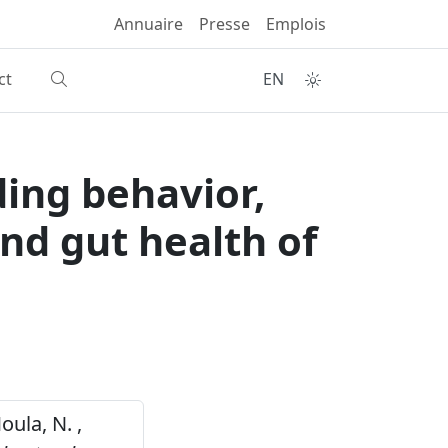
Annuaire
Presse
Emplois
ct
EN
ding behavior,
nd gut health of
Moula, N. ,