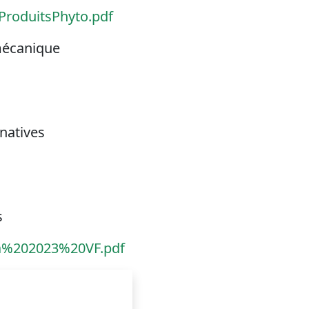
sProduitsPhyto.pdf
 mécanique
rnatives
s
lza%202023%20VF.pdf