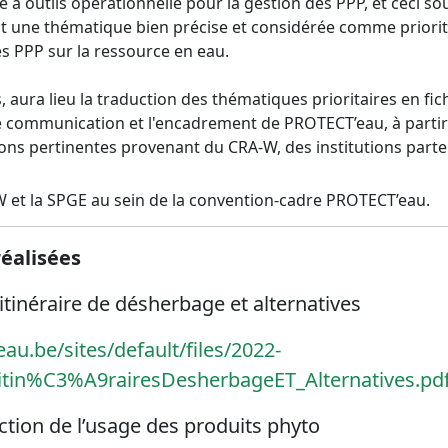
à outils opérationnelle pour la gestion des PPP, et ceci s
une thématique bien précise et considérée comme priorita
es PPP sur la ressource en eau.
ura lieu la traduction des thématiques prioritaires en fich
le communication et l'encadrement de PROTECT’eau, à partir d
ons pertinentes provenant du CRA-W, des institutions parte
PW et la SPGE au sein de la convention-cadre PROTECT’eau.
éalisées
, itinéraire de désherbage et alternatives
au.be/sites/default/files/2022-
in%C3%A9rairesDesherbageET_Alternatives.pd
riction de l’usage des produits phyto