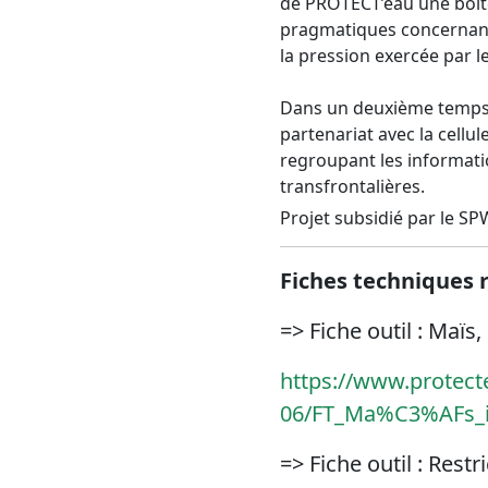
de PROTECT’eau une boîte 
pragmatiques concernant 
la pression exercée par l
Dans un deuxième temps, a
partenariat avec la cellu
regroupant les informati
transfrontalières.
Projet subsidié par le S
Fiches techniques r
=> Fiche outil : Maïs
https://www.protecte
06/FT_Ma%C3%AFs_it
=> Fiche outil : Rest