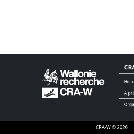
CR
Hist
A pr
Org
CRA-W © 2026