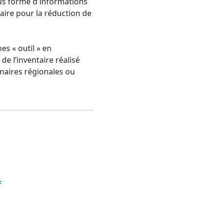
ous forme d'informations
ire pour la réduction de
es « outil » en
e l’inventaire réalisé
naires régionales ou
f