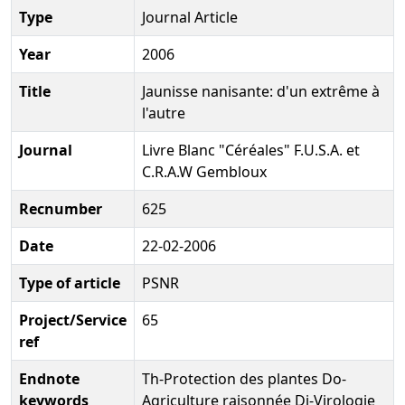
Type
Journal Article
Year
2006
Title
Jaunisse nanisante: d'un extrême à
l'autre
Journal
Livre Blanc "Céréales" F.U.S.A. et
C.R.A.W Gembloux
Recnumber
625
Date
22-02-2006
Type of article
PSNR
Project/Service
65
ref
Endnote
Th-Protection des plantes Do-
keywords
Agriculture raisonnée Di-Virologie