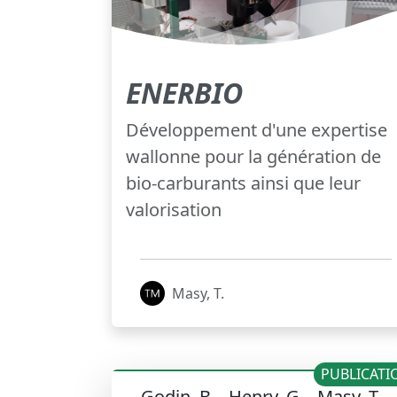
ENERBIO
Développement d'une expertise
wallonne pour la génération de
bio-carburants ainsi que leur
valorisation
Masy, T.
PUBLICATI
Godin, B. , Henry, G. , Masy, T. ,