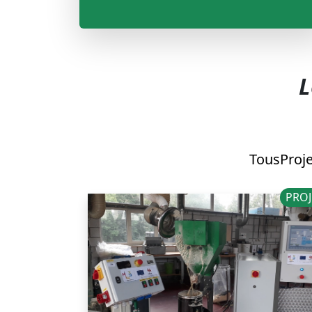
L
Tous
Proj
PROJ