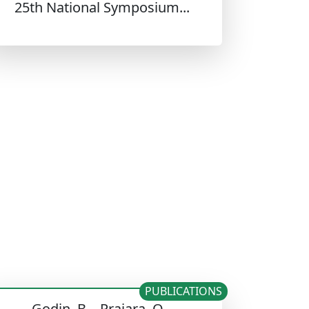
25th National Symposium...
PUBLICATIONS
Godin, B. , Prajara, O. ,