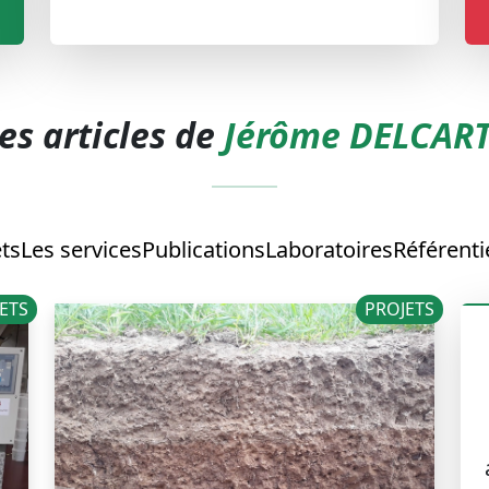
es articles de
Jérôme DELCAR
ets
Les services
Publications
Laboratoires
Référenti
ETS
PROJETS