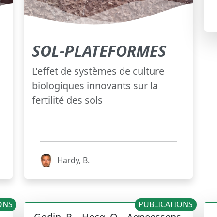
SOL-PLATEFORMES
L’effet de systèmes de culture
biologiques innovants sur la
fertilité des sols
Hardy, B.
ONS
PUBLICATIONS
Godin, B. , Hecq, O. , Agneessens,