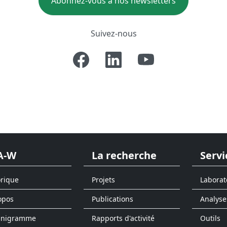
Abonnez-vous à nos newsletters
Suivez-nous
A-W
La recherche
Servi
orique
Projets
Laborat
opos
Publications
Analyse
anigramme
Rapports d'activité
Outils