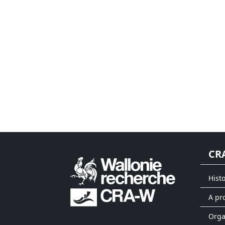
CR
Hist
A pr
Org