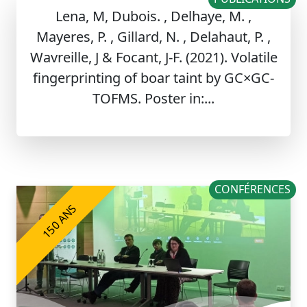
Lena, M, Dubois. , Delhaye, M. ,
Mayeres, P. , Gillard, N. , Delahaut, P. ,
Wavreille, J & Focant, J-F. (2021). Volatile
fingerprinting of boar taint by GC×GC-
TOFMS. Poster in:...
CONFÉRENCES
150 ANS