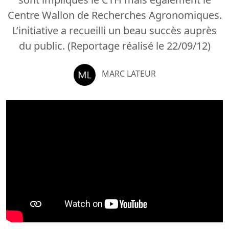
Centre Wallon de Recherches Agronomiques.
L’initiative a recueilli un beau succès auprès
du public. (Reportage réalisé le 22/09/12)
MARC LATEUR