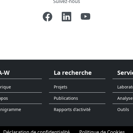
Suivez-nous
A-W
La recherche
Servi
orique
Projets
Laborat
opos
Publications
Analyse
anigramme
Rapports d'activité
Outils
Déclaration de confidentialité
Politique de Cookies