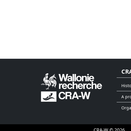
CR
Hist
A pr
Org
CRA-W © 2026