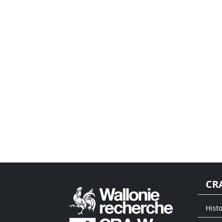
CR
Hist