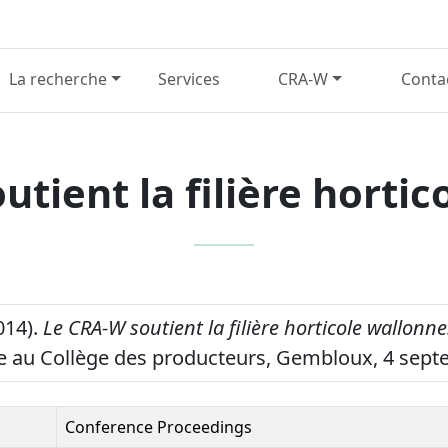
La recherche
Services
CRA-W
Conta
tient la filière horti
014).
Le CRA-W soutient la filière horticole wallonne
e au Collège des producteurs, Gembloux, 4 sept
Conference Proceedings