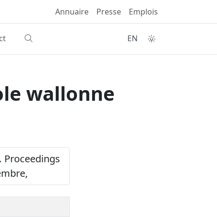
Annuaire
Presse
Emplois
ct
EN
cole wallonne
.
Proceedings
embre,