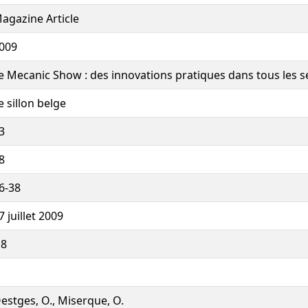
agazine Article
009
e Mecanic Show : des innovations pratiques dans tous les s
e sillon belge
3
8
6-38
7 juillet 2009
8
estges, O., Miserque, O.