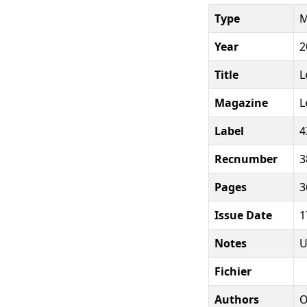
Type
M
Year
2
Title
L
Magazine
L
Label
4
Recnumber
3
Pages
3
Issue Date
1
Notes
U
Fichier
Authors
O