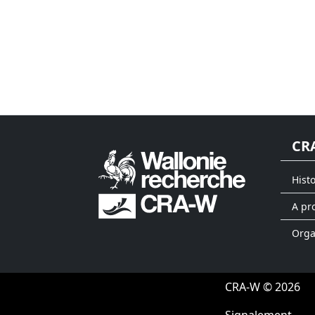
CR
Hist
A pr
Org
CRA-W © 2026
Signalement