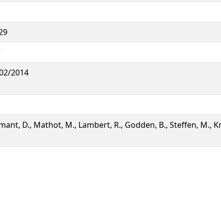
29
7
02/2014
lmant, D., Mathot, M., Lambert, R., Godden, B., Steffen, M., 