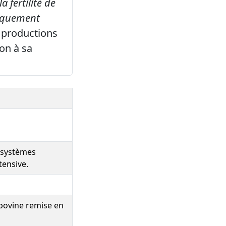
a fertilité de
giquement
 productions
on à sa
s systèmes
tensive.
 bovine remise en