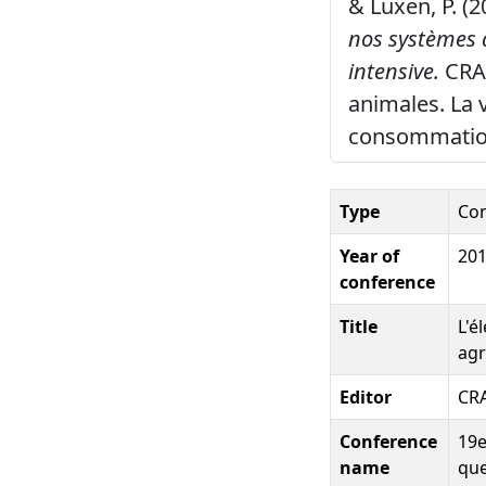
& Luxen, P. (2
nos systèmes 
intensive.
CRA-
animales. La 
consommation
Type
Con
Year of
20
conference
Title
L'é
agr
Editor
CR
Conference
19e
name
que