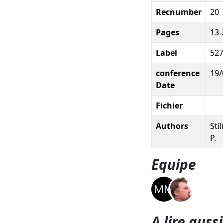
Recnumber
20
Pages
13-
Label
52
conference
19/
Date
Fichier
Authors
Sti
P.
Equipe
A lire aussi