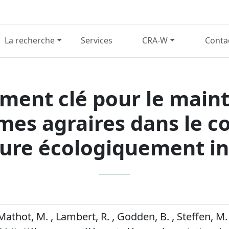
La recherche
Services
CRA-W
Conta
ment clé pour le mainti
mes agraires dans le c
ture écologiquement in
 Mathot, M. , Lambert, R. , Godden, B. , Steffen, M.